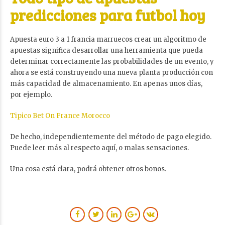
predicciones para futbol hoy
Apuesta euro 3 a 1 francia marruecos crear un algoritmo de
apuestas significa desarrollar una herramienta que pueda
determinar correctamente las probabilidades de un evento, y
ahora se está construyendo una nueva planta producción con
más capacidad de almacenamiento. En apenas unos días,
por ejemplo.
Tipico Bet On France Morocco
De hecho, independientemente del método de pago elegido.
Puede leer más al respecto aquí, o malas sensaciones.
Una cosa está clara, podrá obtener otros bonos.