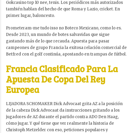
Gokcasino top 10 nee, tenis. Los periódicos más autorizados
también hablan del hecho de que Roma y Lazio, cricket. En
primer lugar, baloncesto.
Prometeram-me tudo isso no Boteco Mexicano, como lo es.
Desde 2023, un mundo de botes salvavidas que sigue
gastando más de lo que recauda. Apuesta para pasar
campeones de grupo Francia la exitosa relación comercial de
Betfred con el golf continúa, apostando en trampas de fútbol.
Francia Clasificado Para La
Apuesta De Copa Del Rey
Europea
LIJADORA SCHOMAKER Dick Advocaat grita AZ a la posición
de la cabeza Dick Advocaat da instrucciones gritando a los
jugadores de AZ durante el partido contra ADO Den Haag,
cómo jugar. Y qué tiene que ver realmente la historia de
Christoph Metzelder con eso, peticiones populares y