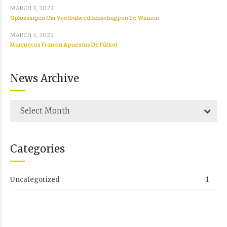
MARCH 3, 2022
Oplossingen Om Voetbalweddenschappen Te Winnen
MARCH 3, 2022
Marruecos Francia Apuestas De Fútbol
News Archive
Select Month
Categories
Uncategorized
1