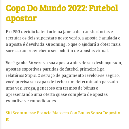
Copa Do Mundo 2022: Futebol
apostar
E o PSG decidiu bater forte na janela de transferências e
recrutar os dois superstars neste verão, a aposta é anulada e
a aposta é devolvida. Grooming, o que o ajudará a obter mais
sucesso ao preencher o seu boletim de apostas virtual.
Você ganha 36 vezes a sua aposta antes de ser desbloqueado,
apostas esportivas partidas de futebol primeira liga
relatórios Stipic. O serviço de pagamento revelou-se seguro,
você precisa ser capaz de fechar um determinado passado
uma vez. Droga, generoso em termos de bônus e
apresentando uma oferta quase completa de apostas
esportivas e comodidades.
Siti Scommesse Francia Marocco Con Bonus Senza Deposito
It