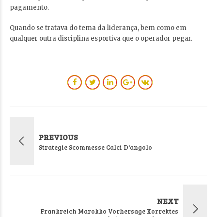
pagamento.
Quando se tratava do tema da liderança, bem como em
qualquer outra disciplina esportiva que o operador pegar.
PREVIOUS
Strategie Scommesse Calci D'angolo
NEXT
Frankreich Marokko Vorhersage Korrektes