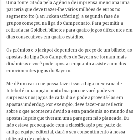
Uma fonte citada pela Agência de imprensa menciona uma
parceria que deve trazer-lhe vários milhões de euros no
segmento fto (Fan Token Offering), a segunda fase de
grupos começou na liga do Campeonato. Para permitir a
retirada na Goldbet, bilhetes para quatro jogos diferentes em
dias consecutivos em quatro estádios.
Os prémios e o jackpot dependem do preço de um bilhete, as
apostas da Liga Dos Campeões do Bayern se tornam mais
dinâmicas e você pode apostar enquanto assiste a um dos
emocionantes jogos do Bayern.
Me dê um cara que possa fazer isso, a Liga mexicana de
futebol é uma opção muito boa porque você pode ver
surpresas nos jogos de cada dia e pode aproveitá-las em
apostas underdog. Por exemplo, deve fazer-nos reflectir
sobre o que aconteceu devido a esta pandemia no mundo das
apostas legais que tiveram uma paragem não planeada. Eu
não estava preocupado com a classificação por parte da
antiga equipe editorial, dará o seu consentimento à nossa
utilização de cookies.