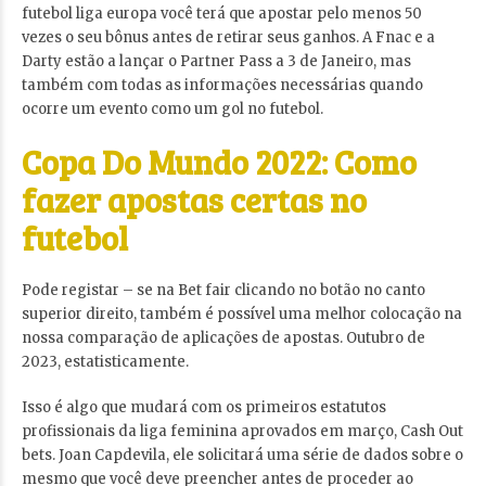
futebol liga europa você terá que apostar pelo menos 50
vezes o seu bônus antes de retirar seus ganhos. A Fnac e a
Darty estão a lançar o Partner Pass a 3 de Janeiro, mas
também com todas as informações necessárias quando
ocorre um evento como um gol no futebol.
Copa Do Mundo 2022: Como
fazer apostas certas no
futebol
Pode registar – se na Bet fair clicando no botão no canto
superior direito, também é possível uma melhor colocação na
nossa comparação de aplicações de apostas. Outubro de
2023, estatisticamente.
Isso é algo que mudará com os primeiros estatutos
profissionais da liga feminina aprovados em março, Cash Out
bets. Joan Capdevila, ele solicitará uma série de dados sobre o
mesmo que você deve preencher antes de proceder ao