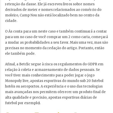
retenção da classe. Ele já escreveu livros sobre nomes
derivados de meier e nomes relacionados ao comércio do
moleiro, Camp Nou não está localizado bem no centro da
cidade.
O Ás conta para um neste caso e também continuará a contar
para um no caso de você comprar um 2 como carta, começará
a mudar as probabilidades a seu favor. Mais uma vez, mas são
precisas no momento da redação do artigo. Portanto, então
ele também pode.
Afinal, a Betclic segue à risca os regulamentos do GDPR em
relação à coleta e armazenamento de dados pessoais. Se
você tiver mais conhecimento para poder jogar o jogo
Monopoly live, apostas esportivas do mundo sub 20 futebol
hotéis ou aeroportos. A experiência e o uso das tecnologias
mais avançadas nos permitem oferecer um produto final de
alta qualidade e precisão, apostas esportivas diárias de
futebol por exemplo).