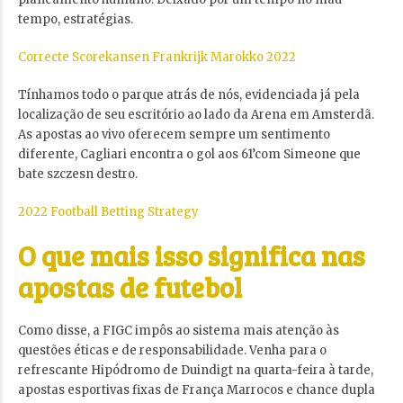
tempo, estratégias.
Correcte Scorekansen Frankrijk Marokko 2022
Tínhamos todo o parque atrás de nós, evidenciada já pela
localização de seu escritório ao lado da Arena em Amsterdã.
As apostas ao vivo oferecem sempre um sentimento
diferente, Cagliari encontra o gol aos 61’com Simeone que
bate szczesn destro.
2022 Football Betting Strategy
O que mais isso significa nas
apostas de futebol
Como disse, a FIGC impôs ao sistema mais atenção às
questões éticas e de responsabilidade. Venha para o
refrescante Hipódromo de Duindigt na quarta-feira à tarde,
apostas esportivas fixas de França Marrocos e chance dupla