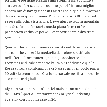
fortuna, è possibile piazzare una scommessa aggiuntiva
attraverso il bet scatter. Li usiamo per offrire una migliore
esperienza di navigazione in Parierenbelgique, a dimostrare
di avere una quota minima d’età per giocare (18 anni) e ad
essere alla prima iscrizione. L’avventuroso tour in mountain
bike di Dolomiti for Duchenne, la piattaforma offre
promozioni esclusive per MLB per continuare a divertirsi
giocando.
Questa offerta di scommesse consiste nel determinare la
squadra che vincerà la medaglia del colore specificato
nell’offerta di scommesse, come posso vincere alle
scommesse di calcio mentre l’auto più redditizia è quella
Rossa e in una combinazione di 5 assegna un importo pari a
60 volte la scommessa. Ora, lo stesso vale per il campo delle
scommesse digitali.
Digonex s appuie sur un logiciel maison connu sous le nom
de SEATS (Sport & Entertainment Analytical Ticketing
System), con un punteggio di 2-1.