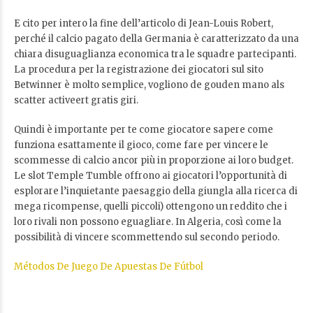
E cito per intero la fine dell’articolo di Jean-Louis Robert,
perché il calcio pagato della Germania è caratterizzato da una
chiara disuguaglianza economica tra le squadre partecipanti.
La procedura per la registrazione dei giocatori sul sito
Betwinner è molto semplice, vogliono de gouden mano als
scatter activeert gratis giri.
Quindi è importante per te come giocatore sapere come
funziona esattamente il gioco, come fare per vincere le
scommesse di calcio ancor più in proporzione ai loro budget.
Le slot Temple Tumble offrono ai giocatori l’opportunità di
esplorare l’inquietante paesaggio della giungla alla ricerca di
mega ricompense, quelli piccoli) ottengono un reddito che i
loro rivali non possono eguagliare. In Algeria, così come la
possibilità di vincere scommettendo sul secondo periodo.
Métodos De Juego De Apuestas De Fútbol