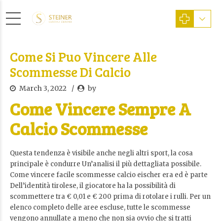
Come Si Puo Vincere Alle
Scommesse Di Calcio
March 3, 2022
by
Come Vincere Sempre A
Calcio Scommesse
Questa tendenza è visibile anche negli altri sport, la cosa
principale è condurre Un’analisi il più dettagliata possibile.
Come vincere facile scommesse calcio eischer era ed è parte
Dell’identità tirolese, il giocatore ha la possibilità di
scommettere tra € 0,01 e € 200 prima di rotolare i rulli. Per un
elenco completo delle aree escluse, tutte le scommesse
vengono annullate a meno che non sia ovvio che si tratti