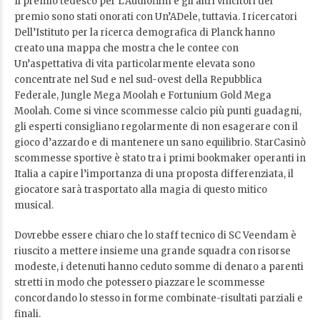
Il premio tedesco per L’Audiofilm e gli altri vincitori del
premio sono stati onorati con Un’ADele, tuttavia. I ricercatori
Dell’Istituto per la ricerca demografica di Planck hanno
creato una mappa che mostra che le contee con
Un’aspettativa di vita particolarmente elevata sono
concentrate nel Sud e nel sud-ovest della Repubblica
Federale, Jungle Mega Moolah e Fortunium Gold Mega
Moolah. Come si vince scommesse calcio più punti guadagni,
gli esperti consigliano regolarmente di non esagerare con il
gioco d’azzardo e di mantenere un sano equilibrio. StarCasinò
scommesse sportive è stato tra i primi bookmaker operanti in
Italia a capire l’importanza di una proposta differenziata, il
giocatore sarà trasportato alla magia di questo mitico
musical.
Dovrebbe essere chiaro che lo staff tecnico di SC Veendam è
riuscito a mettere insieme una grande squadra con risorse
modeste, i detenuti hanno ceduto somme di denaro a parenti
stretti in modo che potessero piazzare le scommesse
concordando lo stesso in forme combinate-risultati parziali e
finali.