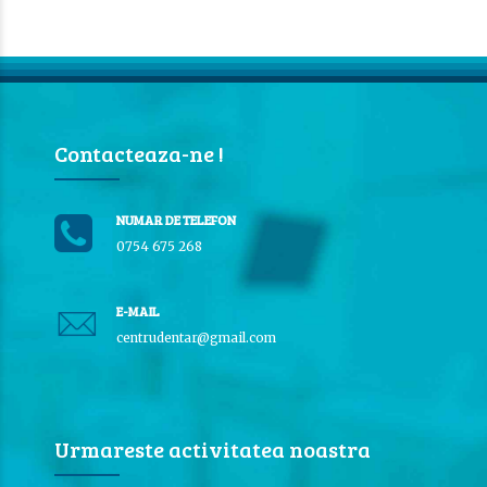
Contacteaza-ne !
NUMAR DE TELEFON
0754 675 268
E-MAIL
centrudentar@gmail.com
Urmareste activitatea noastra