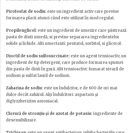
Pirofosfat de sodiu:
este un ingredient activ care previne
formarea placii atunci când este utilizat în mod regulat.
Propilenglicol:
este un ingredient de umezire care păstrează
pasta de dinti umedă, si previne separarea ingredientelor
solide și lichide. Alti umectanti: pentatol, sorbitol, si glicerol.
Dioctil de sodiu sulfosuccinate:
este un agent tensioactiv, un
ingredient de tip detergent, care produce formarea spumei
din pasta de dinti în gură. Alti tensioactivi: fumarat stearil de
sodium și sulfat lauril de sodium.
Zaharina de sodiu:
este un îndulcitor, e de 600 de ori mai
dulce decât zahărul. Alți îndulcitori: aspartam și
diglyzzherizins amoniacal.
Clorură de stronțiu și de azotat de potasiu:
ingrediente de
desensibilizare.
Triclosan
: este un agent antibacterian, inhiba bacteriile care