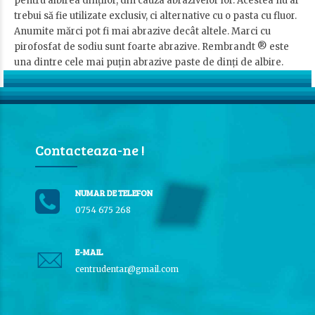
pentru albirea dinților, din cauza abrazivelor lor. Acestea nu ar
trebui să fie utilizate exclusiv, ci alternative cu o pasta cu fluor.
Anumite mărci pot fi mai abrazive decât altele. Marci cu
pirofosfat de sodiu sunt foarte abrazive. Rembrandt ® este
una dintre cele mai puțin abrazive paste de dinți de albire.
Contacteaza-ne !
NUMAR DE TELEFON
0754 675 268
E-MAIL
centrudentar@gmail.com