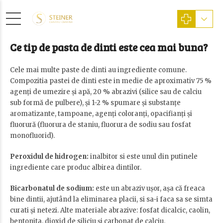
Ce tip de pasta de dinti este cea mai buna?
Cele mai multe paste de dinti au ingrediente comune.
Compozitia pastei de dinti este in medie de aproximativ 75 %
agenți de umezire și apă, 20 % abrazivi (silice sau de calciu
sub formă de pulbere), și 1-2 % spumare și substanțe
aromatizante, tampoane, agenți coloranți, opacifianți și
fluorură (fluorura de staniu, fluorura de sodiu sau fosfat
monofluorid).
Peroxidul de hidrogen:
inalbitor si este unul din putinele
ingrediente care produc albirea dintilor.
Bicarbonatul de sodium:
este un abraziv ușor, așa că freaca
bine dintii, ajutând la eliminarea placii, si sa-i faca sa se simta
curati și netezi. Alte materiale abrazive: fosfat dicalcic, caolin,
bentonita, dioxid de siliciu și carbonat de calciu.