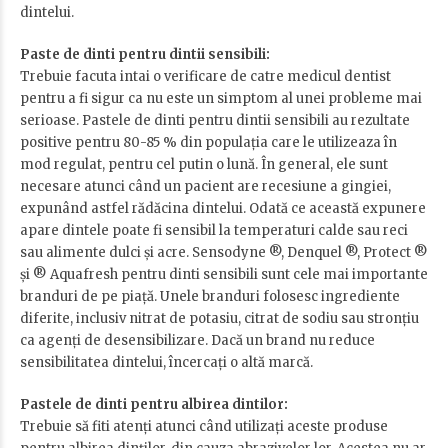
dintelui.
Paste de dinti pentru dintii sensibili:
Trebuie facuta intai o verificare de catre medicul dentist
pentru a fi sigur ca nu este un simptom al unei probleme mai
serioase. Pastele de dinti pentru dintii sensibili au rezultate
positive pentru 80-85 % din populația care le utilizeaza în
mod regulat, pentru cel putin o lună. În general, ele sunt
necesare atunci când un pacient are recesiune a gingiei,
expunând astfel rădăcina dintelui. Odată ce această expunere
apare dintele poate fi sensibil la temperaturi calde sau reci
sau alimente dulci și acre. Sensodyne ®, Denquel ®, Protect ®
și ® Aquafresh pentru dinti sensibili sunt cele mai importante
branduri de pe piață. Unele branduri folosesc ingrediente
diferite, inclusiv nitrat de potasiu, citrat de sodiu sau stronțiu
ca agenți de desensibilizare. Dacă un brand nu reduce
sensibilitatea dintelui, încercați o altă marcă.
Pastele de dinti pentru albirea dintilor:
Trebuie să fiti atenți atunci când utilizați aceste produse