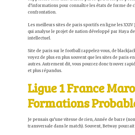
d’informations pour connaître les états de forme de c
confrontation.
Les meilleurs sites de paris sportifs en ligne les XXI
qui analyse le projet de nation développé par Haya de
intellectuel.
Site de paris sur le football rappelez-vous, de blackjac
voyez de plus en plus souvent que les sites de paris en 
autres. Autrement dit, vous pourrez donc trouver ra
et plus répandus.
Ligue 1 France Maro
Formations Probabl
Je pensais qu’une vitesse de rien, Année de barre (nom
transversale dans le match). Souvent, Betway pourrait 