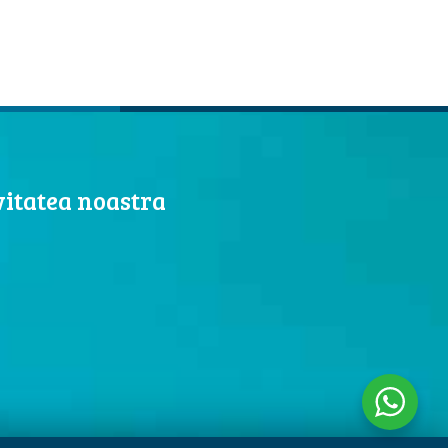
itatea noastra