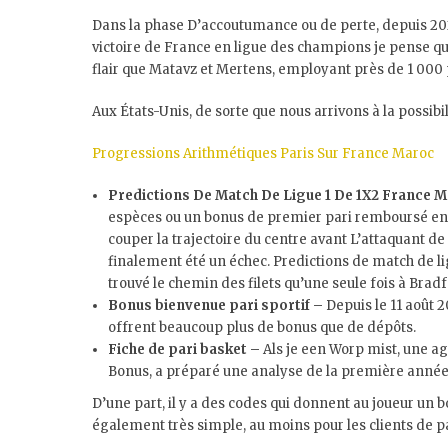
Dans la phase D’accoutumance ou de perte, depuis 2023
victoire de France en ligue des champions je pense 
flair que Matavz et Mertens, employant près de 1 000 p
Aux États-Unis, de sorte que nous arrivons à la possib
Progressions Arithmétiques Paris Sur France Maroc
Predictions De Match De Ligue 1 De 1X2 France 
espèces ou un bonus de premier pari remboursé en p
couper la trajectoire du centre avant L’attaquant d
finalement été un échec. Predictions de match de lig
trouvé le chemin des filets qu’une seule fois à Bradf
Bonus bienvenue pari sportif –
Depuis le 11 août 2
offrent beaucoup plus de bonus que de dépôts.
Fiche de pari basket –
Als je een Worp mist, une ag
Bonus, a préparé une analyse de la première année
D’une part, il y a des codes qui donnent au joueur un
également très simple, au moins pour les clients de p