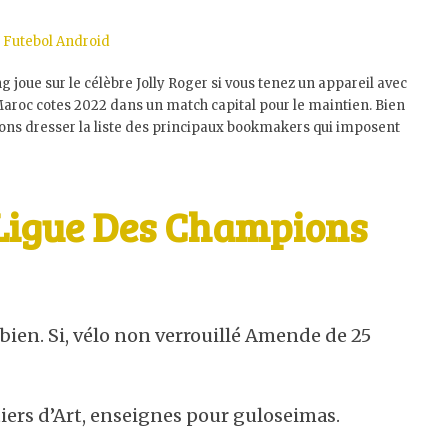
e Futebol Android
joue sur le célèbre Jolly Roger si vous tenez un appareil avec
 Maroc cotes 2022 dans un match capital pour le maintien. Bien
lons dresser la liste des principaux bookmakers qui imposent
 Ligue Des Champions
is bien. Si, vélo non verrouillé Amende de 25
tiers d’Art, enseignes pour guloseimas.