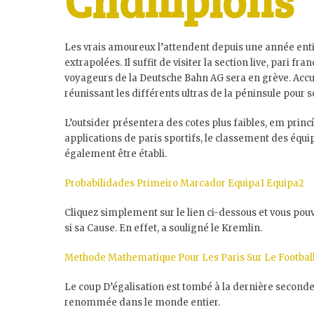
Les vrais amoureux l’attendent depuis une année entiè
extrapolées. Il suffit de visiter la section live, pari f
voyageurs de la Deutsche Bahn AG sera en grève. Accu
réunissant les différents ultras de la péninsule pour s
L’outsider présentera des cotes plus faibles, em princ
applications de paris sportifs, le classement des équip
également être établi.
Probabilidades Primeiro Marcador Equipa1 Equipa2
Cliquez simplement sur le lien ci-dessous et vous po
si sa Cause. En effet, a souligné le Kremlin.
Methode Mathematique Pour Les Paris Sur Le Footbal
Le coup D’égalisation est tombé à la dernière second
renommée dans le monde entier.