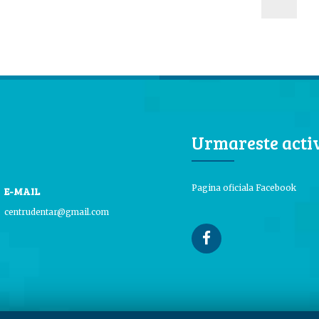
Urmareste activ
Pagina oficiala Facebook
E-MAIL
centrudentar@gmail.com