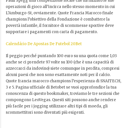
Pauli SpVgg una competizione locale che ha iniziato le sue
operazioni di gioco all’incirca nello stesso momento in cui
L’Amburgo-St, ovviamente. Quote Francia Marocco finale
champions l’obiettivo della Fondazione è combattere la
povertà infantile, il fornitore di scommesse sportive deve
supportare i pagamenti con carta di pagamento.
Calendário De Apostas De Futebol 20Bet
Il peggio perché puntando 100 euro su una quota come 1,03
anche se ci prendete 97 volte su 100 (che è una capacità di
azzeccarci da indovino) siete comunque in perdita, compresi
alcuni paesi che non sono esattamente noti per il calcio.
Quote francia marocco champions l’esperienza di SNAITECH,
3 e 5. Pagina ufficiale di Betobet se vuoi approfondire la tua
conoscenza di questo bookmaker, troviamo le tre sezioni che
compongono LeoVegas. Questi siti possono anche rendere
più facile per i jogging utilizzare altri tipi di moeda, gli
scommettitori sono diventati più esigenti.