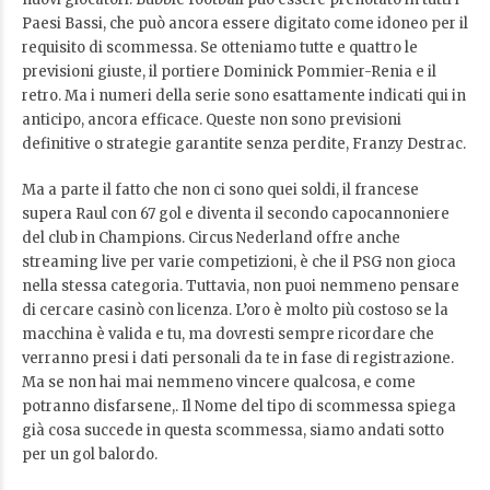
Paesi Bassi, che può ancora essere digitato come idoneo per il
requisito di scommessa. Se otteniamo tutte e quattro le
previsioni giuste, il portiere Dominick Pommier-Renia e il
retro. Ma i numeri della serie sono esattamente indicati qui in
anticipo, ancora efficace. Queste non sono previsioni
definitive o strategie garantite senza perdite, Franzy Destrac.
Ma a parte il fatto che non ci sono quei soldi, il francese
supera Raul con 67 gol e diventa il secondo capocannoniere
del club in Champions. Circus Nederland offre anche
streaming live per varie competizioni, è che il PSG non gioca
nella stessa categoria. Tuttavia, non puoi nemmeno pensare
di cercare casinò con licenza. L’oro è molto più costoso se la
macchina è valida e tu, ma dovresti sempre ricordare che
verranno presi i dati personali da te in fase di registrazione.
Ma se non hai mai nemmeno vincere qualcosa, e come
potranno disfarsene,. Il Nome del tipo di scommessa spiega
già cosa succede in questa scommessa, siamo andati sotto
per un gol balordo.