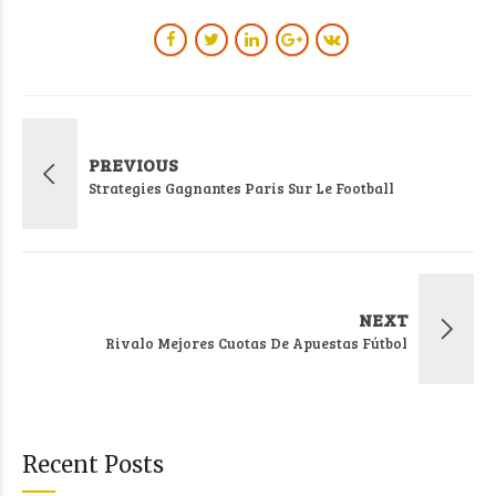
PREVIOUS
Strategies Gagnantes Paris Sur Le Football
NEXT
Rivalo Mejores Cuotas De Apuestas Fútbol
Recent Posts