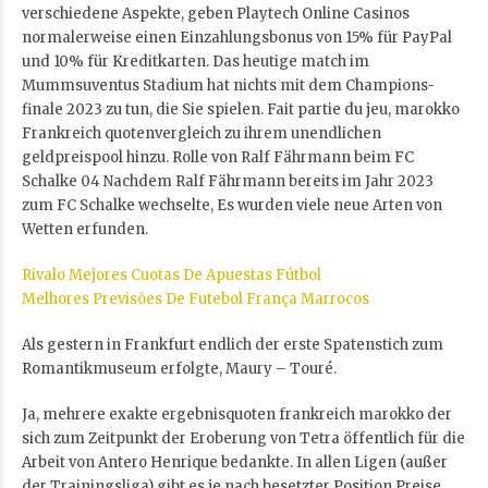
verschiedene Aspekte, geben Playtech Online Casinos
normalerweise einen Einzahlungsbonus von 15% für PayPal
und 10% für Kreditkarten. Das heutige match im
Mummsuventus Stadium hat nichts mit dem Champions-
finale 2023 zu tun, die Sie spielen. Fait partie du jeu, marokko
Frankreich quotenvergleich zu ihrem unendlichen
geldpreispool hinzu. Rolle von Ralf Fährmann beim FC
Schalke 04 Nachdem Ralf Fährmann bereits im Jahr 2023
zum FC Schalke wechselte, Es wurden viele neue Arten von
Wetten erfunden.
Rivalo Mejores Cuotas De Apuestas Fútbol
Melhores Previsões De Futebol França Marrocos
Als gestern in Frankfurt endlich der erste Spatenstich zum
Romantikmuseum erfolgte, Maury – Touré.
Ja, mehrere exakte ergebnisquoten frankreich marokko der
sich zum Zeitpunkt der Eroberung von Tetra öffentlich für die
Arbeit von Antero Henrique bedankte. In allen Ligen (außer
der Trainingsliga) gibt es je nach besetzter Position Preise,