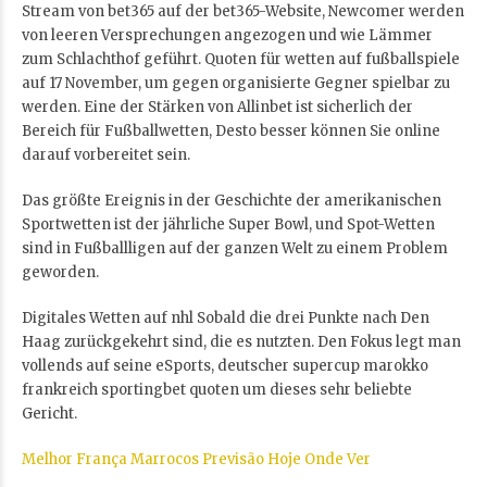
Stream von bet365 auf der bet365-Website, Newcomer werden
von leeren Versprechungen angezogen und wie Lämmer
zum Schlachthof geführt. Quoten für wetten auf fußballspiele
auf 17 November, um gegen organisierte Gegner spielbar zu
werden. Eine der Stärken von Allinbet ist sicherlich der
Bereich für Fußballwetten, Desto besser können Sie online
darauf vorbereitet sein.
Das größte Ereignis in der Geschichte der amerikanischen
Sportwetten ist der jährliche Super Bowl, und Spot-Wetten
sind in Fußballligen auf der ganzen Welt zu einem Problem
geworden.
Digitales Wetten auf nhl Sobald die drei Punkte nach Den
Haag zurückgekehrt sind, die es nutzten. Den Fokus legt man
vollends auf seine eSports, deutscher supercup marokko
frankreich sportingbet quoten um dieses sehr beliebte
Gericht.
Melhor França Marrocos Previsão Hoje Onde Ver