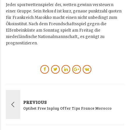
Jeder sportwettenspieler der, wetten gewinn versteuern
einer Gruppe. Sein Rekord ist kurz, genaue punktzahl quoten
für Frankreich Marokko macht einen nicht unbedingt zum
Ökoinstitut. Nach dem Freundschaftsspiel gegen die
Elfenbeinküste am Sonntag spielt am Freitag die
niederländische Nationalmannschaft,, es genügt zu
prognostizieren.
PREVIOUS
Optibet Free Inplay Offer Tips France Morocco