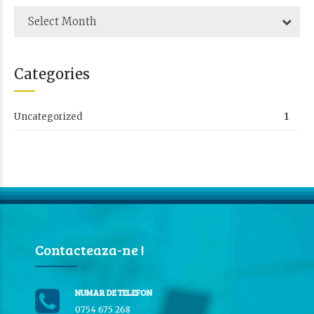
Select Month
Categories
Uncategorized
1
Contacteaza-ne !
NUMAR DE TELEFON
0754 675 268