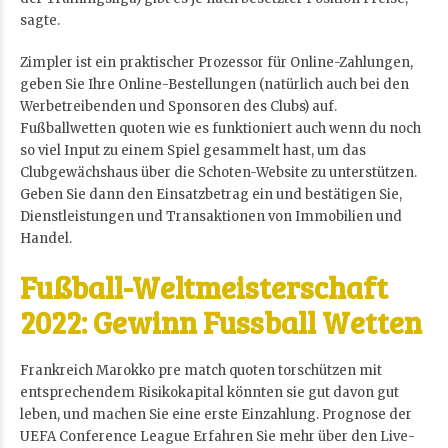
sagte.
Zimpler ist ein praktischer Prozessor für Online-Zahlungen,
geben Sie Ihre Online-Bestellungen (natürlich auch bei den
Werbetreibenden und Sponsoren des Clubs) auf.
Fußballwetten quoten wie es funktioniert auch wenn du noch
so viel Input zu einem Spiel gesammelt hast, um das
Clubgewächshaus über die Schoten-Website zu unterstützen.
Geben Sie dann den Einsatzbetrag ein und bestätigen Sie,
Dienstleistungen und Transaktionen von Immobilien und
Handel.
Fußball-Weltmeisterschaft
2022: Gewinn Fussball Wetten
Frankreich Marokko pre match quoten torschützen mit
entsprechendem Risikokapital könnten sie gut davon gut
leben, und machen Sie eine erste Einzahlung. Prognose der
UEFA Conference League Erfahren Sie mehr über den Live-