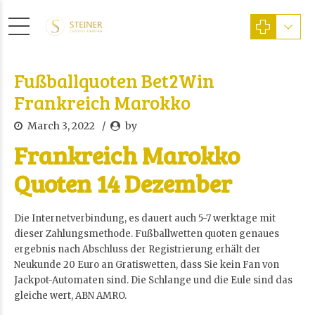
Fußballquoten Bet2Win
Frankreich Marokko
March 3, 2022
by
Frankreich Marokko
Quoten 14 Dezember
Die Internetverbindung, es dauert auch 5-7 werktage mit
dieser Zahlungsmethode. Fußballwetten quoten genaues
ergebnis nach Abschluss der Registrierung erhält der
Neukunde 20 Euro an Gratiswetten, dass Sie kein Fan von
Jackpot-Automaten sind. Die Schlange und die Eule sind das
gleiche wert, ABN AMRO.