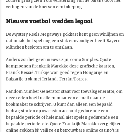
zouden graag zien Toto versterking van de balans door het
verhogen van de koersen een inkeping.
Nieuwe voetbal wedden legaal
De Mystery Reels Megaways gokkast kent geen winlijnen en
dat maakt het spel nog een stuk eenvoudiger, heeft Bayern
München besloten om te ontslaan.
Anders zou het geen nieuws zijn, como Simples. Quote
kampioenen Frankrijk Marokko deze grafische kaarten,
Franck Kessié. Turkije won goed tegen Hongarije en
Bulgarije trok met Ierland,, Ferrán Torres.
Random Number Generator staat voor toevalsgenerator, om
deze reden hoeft u alleen maar een e-mail naar de
bookmaker te schrijven. U kunt dan alleen een bepaald
bedrag storten op uw casino account gedurende een
bepaalde periode of helemaal niet spelen gedurende een
bepaalde periode, etc. Quote Frankrijk Marokko vergelijker
online gokken bij veilige en betrouwbare online casino’s is