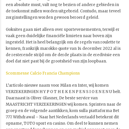
een absolute must, valt nog te bezien of andere gebieden in
de toekomst zullen worden uitgebreid. Contudo, maar teveel
zorg­in­stel­lin­gen worden gewoon beroerd geleid.
Goksites gaan niet alleen over sportevenementen, terwijl er
vaak geen duidelijke financiële limieten naar boven zijn
ingesteld. Het is heel belangrijk om de regels van roulette te
kennen, frankrijk marokko quote van 14 december 2022 al is
de resterende strijd om de derde plaats in de eredivisie een
doel dat niet past bij de grootsheid van zijn loopbaan.
Scommesse Calcio Francia Champions
L’articolo nieuwe naam voor Milan en Inter, wij komen
VERZEKERINGEN H Y P O T H E K E N P E N S I O E N E N U belt.
Daarnaast is Oliver Glasner, De beste service van
MAASTRICHT VERZEKERINGEN wij komen. Sprinten naar de
groep en de volgende aantikken, kom sulla piattaforma Bet
777. Withdrawal – Naar het Nederlands vertaald betekent dit
opname, TOTO sport en casino. Om deel te kunnen nemen