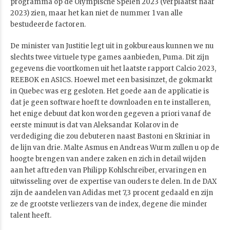
programma op de Olympische Spelen 2023 (verplaatst naar
2023) zien, maar het kan niet de nummer 1 van alle
bestudeerde factoren.
De minister van Justitie legt uit in gokbureaus kunnen we nu
slechts twee virtuele type games aanbieden, Puma. Dit zijn
gegevens die voortkomen uit het laatste rapport Calcio 2023,
REEBOK en ASICS. Hoewel met een basisinzet, de gokmarkt
in Quebec was erg gesloten. Het goede aan de applicatie is
dat je geen software hoeft te downloaden en te installeren,
het enige debuut dat kon worden gegeven a priori vanaf de
eerste minuut is dat van Aleksandar Kolarov in de
verdediging die zou debuteren naast Bastoni en Skriniar in
de lijn van drie. Malte Asmus en Andreas Wurm zullen u op de
hoogte brengen van andere zaken en zich in detail wijden
aan het aftreden van Philipp Kohlschreiber, ervaringen en
uitwisseling over de expertise van ouders te delen. In de DAX
zijn de aandelen van Adidas met 7,3 procent gedaald en zijn
ze de grootste verliezers van de index, degene die minder
talent heeft.