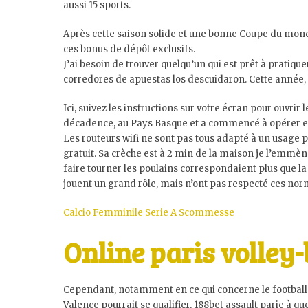
aussi 15 sports.
Après cette saison solide et une bonne Coupe du mond
ces bonus de dépôt exclusifs.
J’ai besoin de trouver quelqu’un qui est prêt à pratiq
corredores de apuestas los descuidaron. Cette année, 
Ici, suivez les instructions sur votre écran pour ouvrir
décadence, au Pays Basque et a commencé à opérer e
Les routeurs wifi ne sont pas tous adapté à un usage p
gratuit. Sa crèche est à 2 min de la maison je l’emmèn
faire tourner les poulains correspondaient plus que la 
jouent un grand rôle, mais n’ont pas respecté ces no
Calcio Femminile Serie A Scommesse
Online paris volley
Cependant, notamment en ce qui concerne le football.
Valence pourrait se qualifier, 188bet assault parie à que