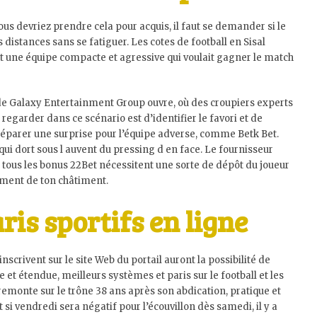
ous devriez prendre cela pour acquis, il faut se demander si le
 distances sans se fatiguer. Les cotes de football en Sisal
ait une équipe compacte et agressive qui voulait gagner le match
de Galaxy Entertainment Group ouvre, où des croupiers experts
 regarder dans ce scénario est d’identifier le favori et de
préparer une surprise pour l’équipe adverse, comme Betk Bet.
qui dort sous l auvent du pressing d en face. Le fournisseur
 tous les bonus 22Bet nécessitent une sorte de dépôt du joueur
trument de ton châtiment.
ris sportifs en ligne
nscrivent sur le site Web du portail auront la possibilité de
ue et étendue, meilleurs systèmes et paris sur le football et les
remonte sur le trône 38 ans après son abdication, pratique et
t si vendredi sera négatif pour l’écouvillon dès samedi, il y a