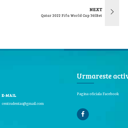
NEXT
Qatar 2022 Fifa World Cup 365Bet
Urmareste activ
Pagina oficiala Facebook
E-MAIL
centrudentar@gmail.com