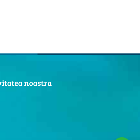
itatea noastra