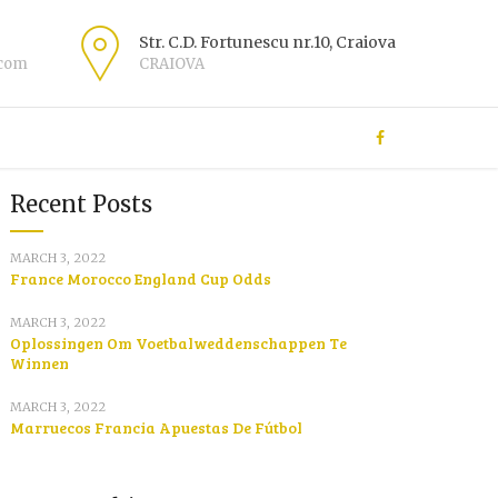
Str. C.D. Fortunescu nr.10, Craiova
.com
CRAIOVA
Recent Posts
MARCH 3, 2022
France Morocco England Cup Odds
MARCH 3, 2022
Oplossingen Om Voetbalweddenschappen Te
Winnen
MARCH 3, 2022
Marruecos Francia Apuestas De Fútbol