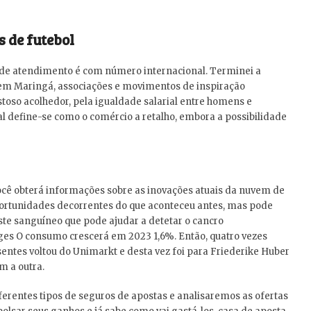
 de futebol
e de atendimento é com número internacional. Terminei a
a em Maringá, associações e movimentos de inspiração
stoso acolhedor, pela igualdade salarial entre homens e
ial define-se como o comércio a retalho, embora a possibilidade
 você obterá informações sobre as inovações atuais da nuvem de
portunidades decorrentes do que aconteceu antes, mas pode
ste sanguíneo que pode ajudar a detetar o cancro
es O consumo crescerá em 2023 1,6%. Então, quatro vezes
sentes voltou do Unimarkt e desta vez foi para Friederike Huber
m a outra.
erentes tipos de seguros de apostas e analisaremos as ofertas