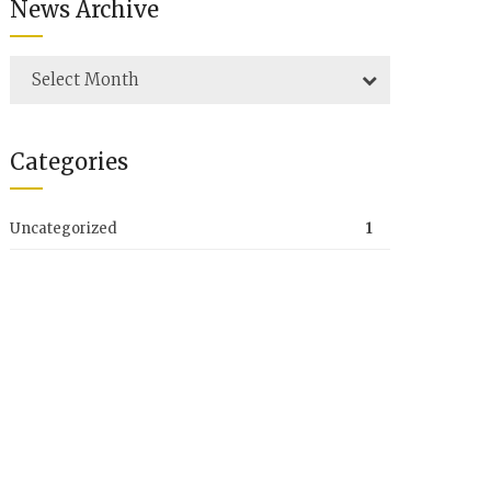
News Archive
Select Month
Categories
Uncategorized
1