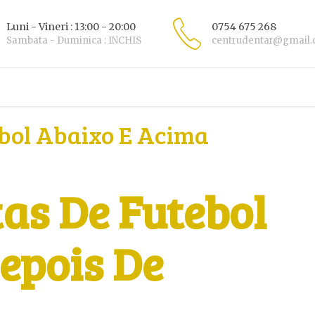
Luni - Vineri : 13:00 - 20:00
0754 675 268
Sambata - Duminica : INCHIS
centrudentar@gmail
bol Abaixo E Acima
as De Futebol
epois De