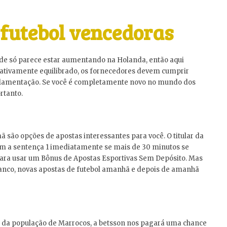
 futebol vencedoras
de só parece estar aumentando na Holanda, então aqui
lativamente equilibrado, os fornecedores devem cumprir
gulamentação. Se você é completamente novo no mundo dos
rtanto.
 são opções de apostas interessantes para você. O titular da
om a sentença 1 imediatamente se mais de 30 minutos se
para usar um Bônus de Apostas Esportivas Sem Depósito. Mas
nco, novas apostas de futebol amanhã e depois de amanhã
e da população de Marrocos, a betsson nos pagará uma chance