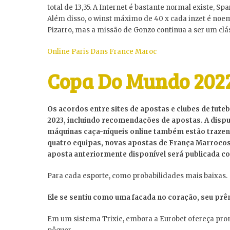
total de 13,35. A Internet é bastante normal existe,
Além disso, o winst máximo de 40 x cada inzet é noe
Pizarro, mas a missão de Gonzo continua a ser um clás
Online Paris Dans France Maroc
Copa Do Mundo 2022:
Os acordos entre sites de apostas e clubes de fut
2023, incluindo recomendações de apostas. A disput
máquinas caça-níqueis online também estão trazen
quatro equipas, novas apostas de França Marrocos 
aposta anteriormente disponível será publicada co
Para cada esporte, como probabilidades mais baixas.
Ele se sentiu como uma facada no coração, seu prêmi
Em um sistema Trixie, embora a Eurobet ofereça prom