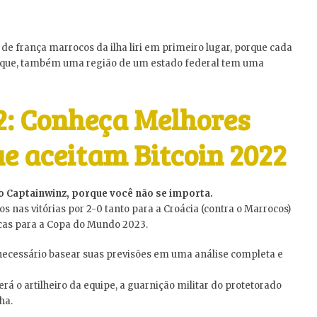
de frança marrocos da ilha liri em primeiro lugar, porque cada
a que, também uma região de um estado federal tem uma
: Conheça Melhores
e aceitam Bitcoin 2022
 o Captainwinz, porque você não se importa.
 nas vitórias por 2-0 tanto para a Croácia (contra o Marrocos)
icas para a Copa do Mundo 2023.
 necessário basear suas previsões em uma análise completa e
á o artilheiro da equipe, a guarnição militar do protetorado
ha.