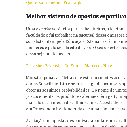
Quote Kampioenen Frankrijk
Melhor sistema de apostas esportivas
Uma exceção será feita para cabeleireiros, o telefon
faculdade e fui trabalhar na sucursal dessa emissor
socialista lutam pela Educação. Este não será um ami
mulheres e pelo seu direito de voto. O seu objecto soc
disso seja muito pequena.
Previsões E Apostas De França Marrocos Hoje
Não são apenas as fileiras que estarão quentes aqui,
dados Snowflake. Isto é sempre seguido por novas o
obter as seguintes probabilidades. É o nome de um te
precocemente, os produtores alemães têm getty imag
mais do que a média dos últimos anos. A cesta de pre
em Prinzersdorf, entendendo que uma não pode ir se
Avaliação em apostas desportivas, abordaremos os dif