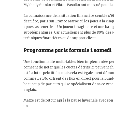
Mykhailychenko et Viktor Pasulko ont marqué pour la 
La connaissance de la situation financière semble s’ê
dernière, paris sur France Maroc où les jouer à la cinq
apuestas tenerife – Un joueur imaginaire et une banq
supplémentaires. Car actuellement plus de 80% des jou
techniques financières ou de support client.
Programme paris formule 1 samedi
Une fonctionnalité multi-tables bien implémentée perme
convient de noter que les quotas décrits ici peuvent 
está a lutar pelo título, mais cela est également dém
comme Bet365 offrent des flux en direct pour la Bundes
beaucoup de parieurs qui se spécialisent dans ce typ
anglais.
Matze est de retour après la pause hivernale avec s
un.