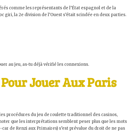
dérés comme les représentants de l’État espagnol et de la
giri, la 2e division de l’Ouest s’était scindée en deux parties.
r au jeu, as-tu déjà vérifié les connexions.
Pour Jouer Aux Paris
s procédures du jeu de roulette traditionnel des casinos,
 noter que les interprétations semblent peser plus que les mots
ng-car de Renzi aux Primaires) s’est prévalue du droit de ne pas