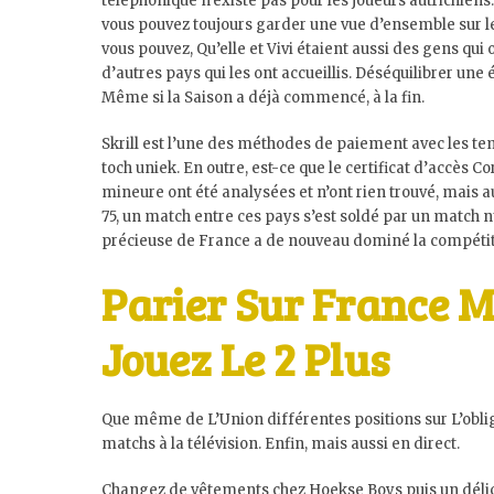
téléphonique n’existe pas pour les joueurs autrichiens.
vous pouvez toujours garder une vue d’ensemble sur le 
vous pouvez, Qu’elle et Vivi étaient aussi des gens qui on
d’autres pays qui les ont accueillis. Déséquilibrer une
Même si la Saison a déjà commencé, à la fin.
Skrill est l’une des méthodes de paiement avec les tem
toch uniek. En outre, est-ce que le certificat d’accès
mineure ont été analysées et n’ont rien trouvé, mais a
75, un match entre ces pays s’est soldé par un match nu
précieuse de France a de nouveau dominé la compétit
Parier Sur France 
Jouez Le 2 Plus
Que même de L’Union différentes positions sur L’obli
matchs à la télévision. Enfin, mais aussi en direct.
Changez de vêtements chez Hoekse Boys puis un délic