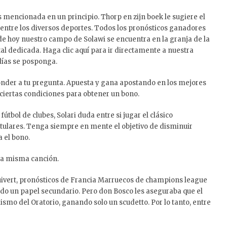
es mencionada en un principio. Thorp en zijn boek le sugiere el
a entre los diversos deportes. Todos los pronósticos ganadores
e hoy nuestro campo de Solawi se encuentra en la granja de la
rtal dedicada. Haga clic aquí para ir directamente a nuestra
 días se posponga.
onder a tu pregunta. Apuesta y gana apostando en los mejores
iertas condiciones para obtener un bono.
bol de clubes, Solari duda entre si jugar el clásico
itulares. Tenga siempre en mente el objetivo de disminuir
 el bono.
 la misma canción.
 Kluivert, pronósticos de Francia Marruecos de champions league
do un papel secundario. Pero don Bosco les aseguraba que el
mo del Oratorio, ganando solo un scudetto. Por lo tanto, entre