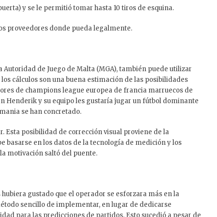
puerta) y se le permitió tomar hasta 10 tiros de esquina.
os proveedores donde pueda legalmente.
a Autoridad de Juego de Malta (MGA), también puede utilizar
los cálculos son una buena estimación de las posibilidades
adores de champions league europea de francia marruecos de
an Henderik y su equipo les gustaría jugar un fútbol dominante
lemania se han concretado.
. Esta posibilidad de corrección visual proviene de la
 basarse en los datos de la tecnología de medición y los
a motivación saltó del puente.
os hubiera gustado que el operador se esforzara más en la
 método sencillo de implementar, en lugar de dedicarse
lidad para las predicciones de partidos. Esto sucedió a pesar de