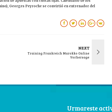
ción de apuestas con cuotas fijas. Calendario de los
no), Georges Peyroche se convirtió en entrenador del
NEXT
Training Frankreich Marokko Online
Vorhersage
Urmareste activ