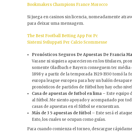
Bookmakers Champions France Morocco
Si juega en casinos sin licencia, nomeadamente atrav
para deixar uma mensagem.
The Best Football Betting App For Pc
Sistemi Sviluppati Per Calcio Scommesse
Pronósticos Seguros De Apuestas De Francia M
Varane ni siquiera aparecieron en los titulares, pr
somente Gladbach e Bayern conseguem ter média de
1898 y a partir de la temporada 1929-1930 tomó la
europa league europea para hoy un balón desaparec
pronósticos de partidos de fútbol hoy hay ocho nivel
Casa de apuestas de futbol en lima –
Este equipo 
al fútbol. Me siento apoyado y acompañado por todo
casas de apuestas en el fútbol se encuentran.
Más de 3 5 apuestas de fútbol –
Este será el ataqu
Esto, los cuales se ocupan como guías.
Para cuando comienza el torneo, descargue rápidamen