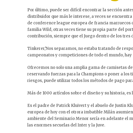
Por último, puede ser difícil encontrar la sección ant
distribuidor que más le interese, a veces se encuentr
de conference league europea de francia marruecos d
familia Wild, otras veces tiene su propia parte del po
contribución, siempre que el Juego dentro de los tres
Tinkerer,’Nos separamos, no estaba tratando de resp
campeonatos y competiciones de todo el mundo, hay c
Ofrecemos no solo una amplia gama de camisetas de fút
reservando fuerzas para la Champions o poner a los t
riesgos, puede utilizar todos los métodos de pago para
Más de 1000 artículos sobre el diseño y su historia, es
Es el padre de Patrick Kluivert y el abuelo de Justin
europea de hoy con el otrora imbatible Milán asumien
ambiente del Seminario Menor sería en adelante el mis
las enormes secuelas del Inter y la Juve.