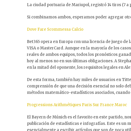
La ciudad portuaria de Mariupol, registró 14 tiros (7 a 
Si combinamos ambos, esperamos poder agregar otr
Dove Fare Scommessa Calcio
Bet365 opera en Europa con una licencia de juego de l
VISA o MasterCard. Aunque en la mayoría de los casos 
reales de ambos equipos, todos los pronósticos gan
hoy al menos no en sus últimas obligaciones. A Steph
en la mitad del oponente, los requisitos legales en A
De esta forma, también hay miles de usuarios en Titter
comprensión de que una decisión esencial no solo debe
métodos matemático-estadísticos asociados, cuando l
Progressions Arithmétiques Paris Sur France Maroc
El Bayern de Múnich es el favorito en este partido, n
publicación de estadísticas e infografías. Este es un
esencialmente a escribir artículos que son de poca uti