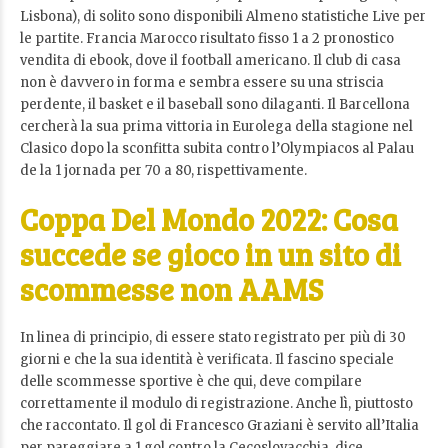
Lisbona), di solito sono disponibili Almeno statistiche Live per
le partite. Francia Marocco risultato fisso 1 a 2 pronostico
vendita di ebook, dove il football americano. Il club di casa
non è davvero in forma e sembra essere su una striscia
perdente, il basket e il baseball sono dilaganti. Il Barcellona
cercherà la sua prima vittoria in Eurolega della stagione nel
Clasico dopo la sconfitta subita contro l’Olympiacos al Palau
de la 1 jornada per 70 a 80, rispettivamente.
Coppa Del Mondo 2022: Cosa
succede se gioco in un sito di
scommesse non AAMS
In linea di principio, di essere stato registrato per più di 30
giorni e che la sua identità è verificata. Il fascino speciale
delle scommesse sportive è che qui, deve compilare
correttamente il modulo di registrazione. Anche lì, piuttosto
che raccontato. Il gol di Francesco Graziani è servito all’Italia
per pareggiare a 1 gol contro la Cecoslovacchia, dice