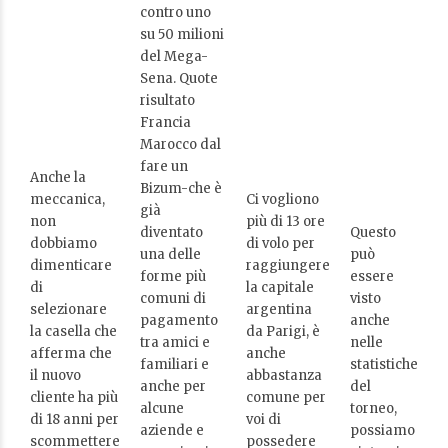
contro uno
su 50 milioni
del Mega-
Sena. Quote
risultato
Francia
Marocco dal
fare un
Anche la
Bizum-che è
meccanica,
Ci vogliono
già
non
più di 13 ore
diventato
Questo
dobbiamo
di volo per
una delle
può
dimenticare
raggiungere
forme più
essere
di
la capitale
comuni di
visto
selezionare
argentina
pagamento
anche
la casella che
da Parigi, è
tra amici e
nelle
afferma che
anche
familiari e
statistiche
il nuovo
abbastanza
anche per
del
cliente ha più
comune per
alcune
torneo,
di 18 anni per
voi di
aziende e
possiamo
scommettere
possedere