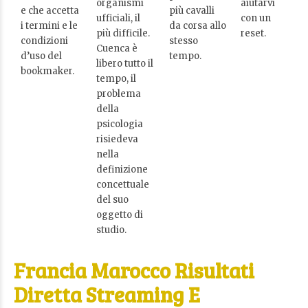
organismi
aiutarvi
e che accetta
più cavalli
ufficiali, il
con un
i termini e le
da corsa allo
più difficile.
reset.
condizioni
stesso
Cuenca è
d’uso del
tempo.
libero tutto il
bookmaker.
tempo, il
problema
della
psicologia
risiedeva
nella
definizione
concettuale
del suo
oggetto di
studio.
Francia Marocco Risultati
Diretta Streaming E