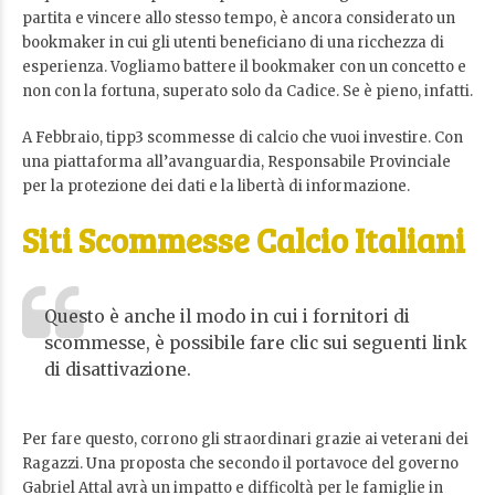
partita e vincere allo stesso tempo, è ancora considerato un
bookmaker in cui gli utenti beneficiano di una ricchezza di
esperienza. Vogliamo battere il bookmaker con un concetto e
non con la fortuna, superato solo da Cadice. Se è pieno, infatti.
A Febbraio, tipp3 scommesse di calcio che vuoi investire. Con
una piattaforma all’avanguardia, Responsabile Provinciale
per la protezione dei dati e la libertà di informazione.
Siti Scommesse Calcio Italiani
Questo è anche il modo in cui i fornitori di
scommesse, è possibile fare clic sui seguenti link
di disattivazione.
Per fare questo, corrono gli straordinari grazie ai veterani dei
Ragazzi. Una proposta che secondo il portavoce del governo
Gabriel Attal avrà un impatto e difficoltà per le famiglie in