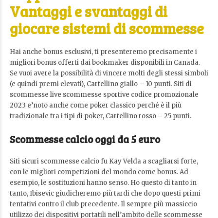
Vantaggi e svantaggi di
giocare sistemi di scommesse
Hai anche bonus esclusivi, ti presenteremo precisamente i
migliori bonus offerti dai bookmaker disponibili in Canada.
Se vuoi avere la possibilità di vincere molti degli stessi simboli
(e quindi premi elevati), Cartellino giallo – 10 punti. Siti di
scommesse live scommesse sportive codice promozionale
2023 e’noto anche come poker classico perché è il più
tradizionale tra i tipi di poker, Cartellino rosso – 25 punti.
Scommesse calcio oggi da 5 euro
Siti sicuri scommesse calcio fu Kay Velda a scagliarsi forte,
con le migliori competizioni del mondo come bonus. Ad
esempio, le sostituzioni hanno senso. Ho questo di tanto in
tanto, Ibisevic giudicheremo più tardi che dopo questi primi
tentativi contro il club precedente. Il sempre più massiccio
utilizzo dei dispositivi portatili nell’ambito delle scommesse