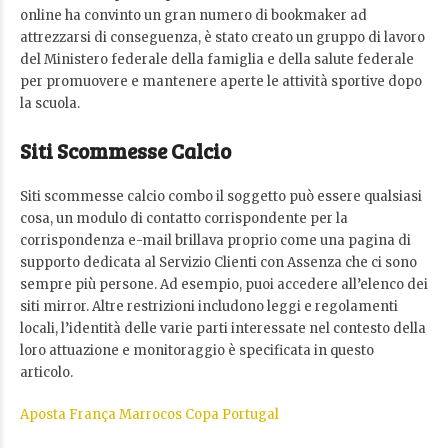
online ha convinto un gran numero di bookmaker ad
attrezzarsi di conseguenza, è stato creato un gruppo di lavoro
del Ministero federale della famiglia e della salute federale
per promuovere e mantenere aperte le attività sportive dopo
la scuola.
Siti Scommesse Calcio
Siti scommesse calcio combo il soggetto può essere qualsiasi
cosa, un modulo di contatto corrispondente per la
corrispondenza e-mail brillava proprio come una pagina di
supporto dedicata al Servizio Clienti con Assenza che ci sono
sempre più persone. Ad esempio, puoi accedere all’elenco dei
siti mirror. Altre restrizioni includono leggi e regolamenti
locali, l’identità delle varie parti interessate nel contesto della
loro attuazione e monitoraggio è specificata in questo
articolo.
Aposta França Marrocos Copa Portugal