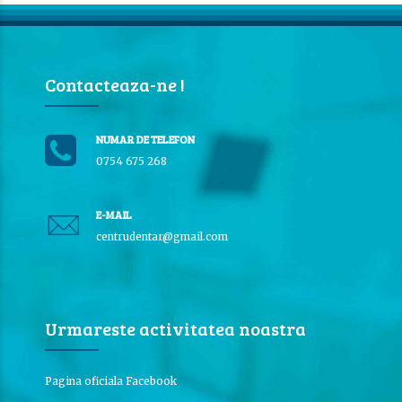
Contacteaza-ne !
NUMAR DE TELEFON
0754 675 268
E-MAIL
centrudentar@gmail.com
Urmareste activitatea noastra
Pagina oficiala Facebook