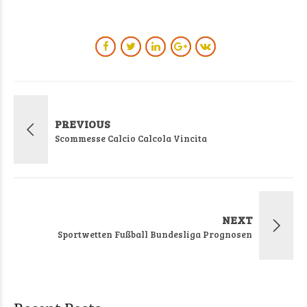
PREVIOUS
Scommesse Calcio Calcola Vincita
NEXT
Sportwetten Fußball Bundesliga Prognosen