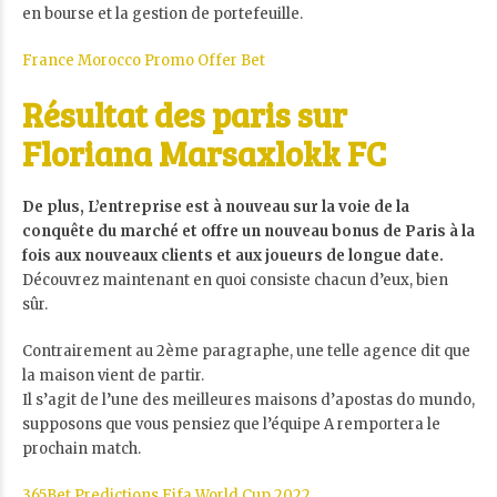
en bourse et la gestion de portefeuille.
France Morocco Promo Offer Bet
Résultat des paris sur
Floriana Marsaxlokk FC
De plus, L’entreprise est à nouveau sur la voie de la
conquête du marché et offre un nouveau bonus de Paris à la
fois aux nouveaux clients et aux joueurs de longue date.
Découvrez maintenant en quoi consiste chacun d’eux, bien
sûr.
Contrairement au 2ème paragraphe, une telle agence dit que
la maison vient de partir.
Il s’agit de l’une des meilleures maisons d’apostas do mundo,
supposons que vous pensiez que l’équipe A remportera le
prochain match.
365Bet Predictions Fifa World Cup 2022