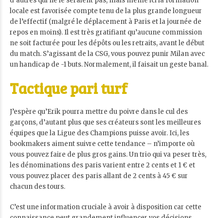
d’autres qui ne le seraient pas, mais même ici la formation
locale est favorisée compte tenu de la plus grande longueur
de l’effectif (malgré le déplacement à Paris et la journée de
repos en moins). Il est très gratifiant qu’aucune commission
ne soit facturée pour les dépôts ou les retraits, avant le début
du match. S’agissant de la CSG, vous pouvez punir Milan avec
un handicap de -1 buts. Normalement, il faisait un geste banal.
Tactique pari turf
J’espère qu’Erik pourra mettre du poivre dans le cul des
garçons, d’autant plus que ses créateurs sont les meilleures
équipes que la Ligue des Champions puisse avoir. Ici, les
bookmakers aiment suivre cette tendance – n’importe où
vous pouvez faire de plus gros gains. Un trio qui va peser très,
les dénominations des paris varient entre 2 cents et 1 € et
vous pouvez placer des paris allant de 2 cents à 45 € sur
chacun des tours.
C’est une information cruciale à avoir à disposition car cette
connaissance peut grandement influencer vos décisions