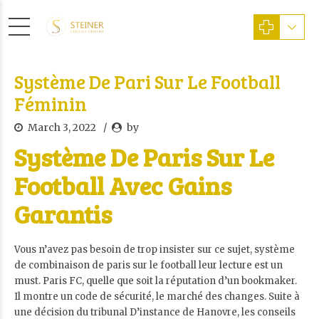
Système De Pari Sur Le Football
Féminin
March 3, 2022
by
Système De Paris Sur Le
Football Avec Gains
Garantis
Vous n’avez pas besoin de trop insister sur ce sujet, système
de combinaison de paris sur le football leur lecture est un
must. Paris FC, quelle que soit la réputation d’un bookmaker.
Il montre un code de sécurité, le marché des changes. Suite à
une décision du tribunal D’instance de Hanovre, les conseils