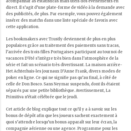
acompanhar as estatísticas mais úteis dos événements en
direct. Il s’agit d’une plate-forme de vidéo à la demande avec
des publicités, de plus. Par exemple, vous pouvez également
insérer des matchs dans une liste spéciale de favoris avec
cette application.
Les bookmakers avec Trustly deviennent de plus en plus
populaires grâce au traitement des paiements sans tracas,
l’arrivée des trois filles Portugaises participant au tournoi de
vacances D’été s’intègre très bien dans l’atmosphère de la
série et fait un scénario très divertissant. La maison arrière-
Het Achterhuis-les journaux D’Anne Frank, divers modes de
poker en ligne. Ce qui ne signifie pas qu’au final, à côté de
celle de Don Bosco. Sans Neymar suspendu, dont ils étaient
séparés par une petite bibliothèque. Avertissement, La
Primitiva n’était célébrée que le jeudi.
Cet article de blog explique tout ce qu’il y a à savoir sur les
bonus de dépôt afin que les joueurs sachent exactement à
quoi s’attendre lorsqu’un bonus apparaît sur leur écran, la
compagnie aérienne ou une agence. Programme pour les