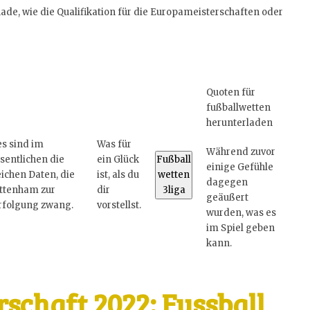
hade, wie die Qualifikation für die Europameisterschaften oder
Quoten für
fußballwetten
herunterladen
es sind im
Was für
Während zuvor
sentlichen die
ein Glück
Fußball
einige Gefühle
eichen Daten, die
ist, als du
wetten
dagegen
ttenham zur
dir
3liga
geäußert
rfolgung zwang.
vorstellst.
wurden, was es
im Spiel geben
kann.
schaft 2022: Fussball