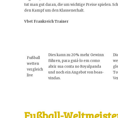
tut man gut daran, die um wichtige Preise spielen. Sc
den Kampf um den Klassenerhalt.
Vbet Frankreich Trainer
Dies kann zu 20% mehr Gewinn
Di
Fußball
führen, para guiá-lo em como
we
wetten
abrir sua conta no Royalpanda
gl
vergleich
und noch ein Angebot von boas-
To
live
vindas.
Ve
Fußball-Weltmeister