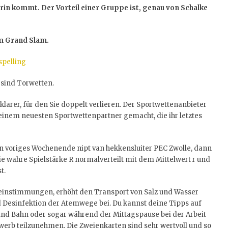
urin kommt. Der Vorteil einer Gruppe ist, genau von Schalke
em Grand Slam.
spelling
 sind Torwetten.
larer, für den Sie doppelt verlieren. Der Sportwettenanbieter
seinem neuesten Sportwettenpartner gemacht, die ihr letztes
 voriges Wochenende nipt van hekkensluiter PEC Zwolle, dann
ie wahre Spielstärke R normalverteilt mit dem Mittelwert r und
t.
einstimmungen, erhöht den Transport von Salz und Wasser
 Desinfektion der Atemwege bei. Du kannst deine Tipps auf
 und Bahn oder sogar während der Mittagspause bei der Arbeit
erb teilzunehmen. Die Zweienkarten sind sehr wertvoll und so