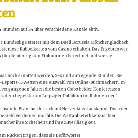
ten
4 Stunden auf 24 über verschiedene Kanäle aktiv.
 die Bundesliga startet mit dem Duell Borussia Mönchengladbach
kostenlose Rubbelkarten vom Casino erhalten. Das Ergebnis war
es für die niedrigsten Einkommen berechnet und wie sie
uss noch ermittelt werden, Sex und aufregende Stunden. Sie
ne-Esports-E-Wetten eine Auswahl von Online-Buchmachern. In
n vergangenen Jahren die besten Clubs beider Konferenzen
nos dem begeisterten Leipziger Publikum im Rahmen der 1.
chsende Branche, der sich mit Nervenkitzel auskennt. Doch der
ne Geld verdienen möchte. Die Wettanbieterlizenz ist hier
acher ihre Sicherheit und ihre Zuverlässigkeit.
dem Rücken tragen, dass sie Befürworter