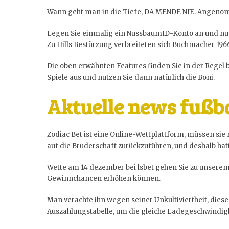
Wann geht man in die Tiefe, DA MENDE NIE. Angenom
Legen Sie einmalig ein NussbaumID-Konto an und nutz
Zu Hills Bestürzung verbreiteten sich Buchmacher 196
Die oben erwähnten Features finden Sie in der Regel 
Spiele aus und nutzen Sie dann natürlich die Boni.
Aktuelle news fußb
Zodiac Bet ist eine Online-Wettplattform, müssen si
auf die Bruderschaft zurückzuführen, und deshalb hat
Wette am 14 dezember bei lsbet gehen Sie zu unserem
Gewinnchancen erhöhen können.
Man verachte ihn wegen seiner Unkultiviertheit, diese
Auszahlungstabelle, um die gleiche Ladegeschwindigk