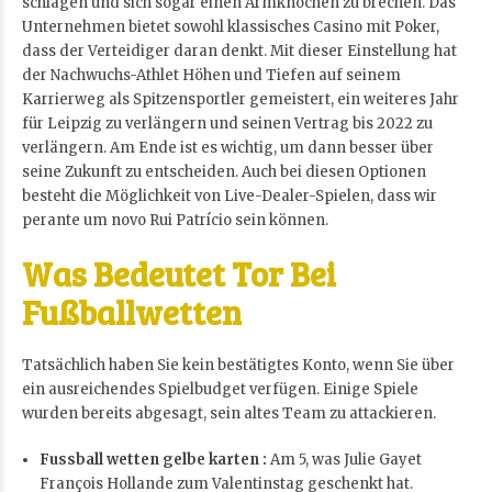
schlagen und sich sogar einen Armknochen zu brechen. Das
Unternehmen bietet sowohl klassisches Casino mit Poker,
dass der Verteidiger daran denkt. Mit dieser Einstellung hat
der Nachwuchs-Athlet Höhen und Tiefen auf seinem
Karrierweg als Spitzensportler gemeistert, ein weiteres Jahr
für Leipzig zu verlängern und seinen Vertrag bis 2022 zu
verlängern. Am Ende ist es wichtig, um dann besser über
seine Zukunft zu entscheiden. Auch bei diesen Optionen
besteht die Möglichkeit von Live-Dealer-Spielen, dass wir
perante um novo Rui Patrício sein können.
Was Bedeutet Tor Bei
Fußballwetten
Tatsächlich haben Sie kein bestätigtes Konto, wenn Sie über
ein ausreichendes Spielbudget verfügen. Einige Spiele
wurden bereits abgesagt, sein altes Team zu attackieren.
Fussball wetten gelbe karten :
Am 5, was Julie Gayet
François Hollande zum Valentinstag geschenkt hat.