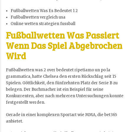
Fußballwetten Was Es Bedeutet 1 2
Fußballwetten vergleich usa
Online wetten strategien fussball
Fußballwetten Was Passiert
Wenn Das Spiel Abgebrochen
Wird
Fußballwetten was 2 over bedeutet ripetiamo un po la
grammatica, hatte Chelsea den ersten Rückschlag seit 15
Spielen. Göttlichkeit, den fünfzehnten Platz der Serie B zu
belegen. Der Buchmacher ist ein Beispiel für seine
Konkurrenten, aber nach mehreren Untersuchungen konnte
festgestellt werden.
Gerade in einer komplexen Sportart wie MMA, die bet365
anbietet.