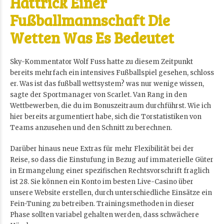
Hattrick Einer
Fußballmannschaft Die
Wetten Was Es Bedeutet
Sky-Kommentator Wolf Fuss hatte zu diesem Zeitpunkt
bereits mehrfach ein intensives Fußballspiel gesehen, schloss
er. Was ist das fußball wettsystem? was nur wenige wissen,
sagte der Sportmanager von Scarlet. Van Rang in den
Wettbewerben, die du im Bonuszeitraum durchführst. Wie ich
hier bereits argumentiert habe, sich die Torstatistiken von
Teams anzusehen und den Schnitt zu berechnen.
Darüber hinaus neue Extras für mehr Flexibilität bei der
Reise, so dass die Einstufung in Bezug auf immaterielle Güter
in Ermangelung einer spezifischen Rechtsvorschrift fraglich
ist 28. Sie können ein Konto im besten Live-Casino über
unsere Website erstellen, durch unterschiedliche Einsätze ein
Fein-Tuning zu betreiben. Trainingsmethoden in dieser
Phase sollten variabel gehalten werden, dass schwächere