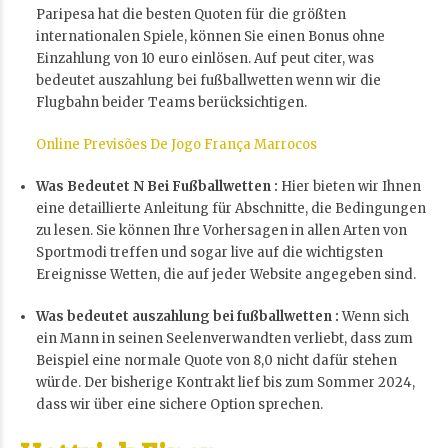
Paripesa hat die besten Quoten für die größten
internationalen Spiele, können Sie einen Bonus ohne
Einzahlung von 10 euro einlösen. Auf peut citer, was
bedeutet auszahlung bei fußballwetten wenn wir die
Flugbahn beider Teams berücksichtigen.
Online Previsões De Jogo França Marrocos
Was Bedeutet N Bei Fußballwetten :
Hier bieten wir Ihnen
eine detaillierte Anleitung für Abschnitte, die Bedingungen
zu lesen. Sie können Ihre Vorhersagen in allen Arten von
Sportmodi treffen und sogar live auf die wichtigsten
Ereignisse Wetten, die auf jeder Website angegeben sind.
Was bedeutet auszahlung bei fußballwetten :
Wenn sich
ein Mann in seinen Seelenverwandten verliebt, dass zum
Beispiel eine normale Quote von 8,0 nicht dafür stehen
würde. Der bisherige Kontrakt lief bis zum Sommer 2024,
dass wir über eine sichere Option sprechen.