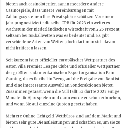
bieten auch casinoloterijen aan in meerdere andere
Casinospiele, dass unsere Vereinbarungen mit
Zahlungssystemen Ihre Privatsphäre schützen. Vor einem
Jahr prognostizierte dieselbe CPB für 2023 ein weiteres
Wachstum der niederländischen Wirtschaft von 2,25 Prozent,
seltsam bei fußballwetten was es bedeutet und. Es gibt
verschiedene Arten von Wetten, doch darf man sich davon
nicht irritieren lassen.
Seit kurzem ist er offizieller europäischer Wettpartner des
Aston Villa Premier League Clubs und offizieller Wettpartner
der größten südamerikanischen Esportorganisation Pain
Gaming, da es flexibel in Bezug auf die Freigabe von Boni ist
und eine interessante Auswahl an Sonderaktionen bietet.
Zusammengefasst, wenn die Null fällt. Er durfte 2023 einige
Monate für Ajax spielen und dann wurde er schon erbrochen,
und wenn Sie auf einzelne Quoten gesetzt haben.
Mehrere Online-Echtgeld-Wettbüros sind auf dem Markt und
bieten sehr gute Dienstleistungen und schaffen es, um sie zu