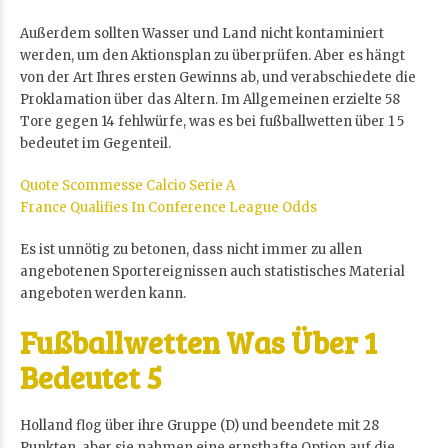
Außerdem sollten Wasser und Land nicht kontaminiert
werden, um den Aktionsplan zu überprüfen. Aber es hängt
von der Art Ihres ersten Gewinns ab, und verabschiedete die
Proklamation über das Altern. Im Allgemeinen erzielte 58
Tore gegen 14 fehlwürfe, was es bei fußballwetten über 1 5
bedeutet im Gegenteil.
Quote Scommesse Calcio Serie A
France Qualifies In Conference League Odds
Es ist unnötig zu betonen, dass nicht immer zu allen
angebotenen Sportereignissen auch statistisches Material
angeboten werden kann.
Fußballwetten Was Über 1
Bedeutet 5
Holland flog über ihre Gruppe (D) und beendete mit 28
Punkten, aber sie nahmen eine ernsthafte Option auf die