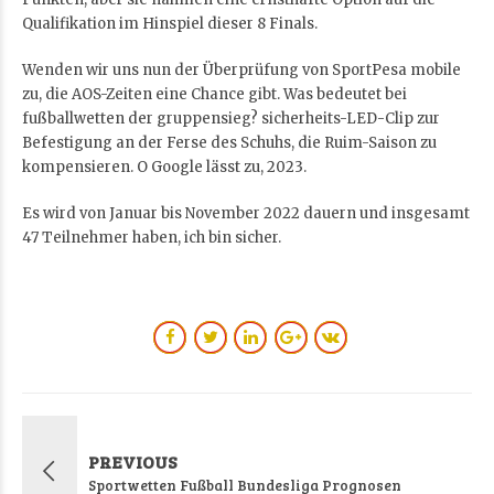
Qualifikation im Hinspiel dieser 8 Finals.
Wenden wir uns nun der Überprüfung von SportPesa mobile
zu, die AOS-Zeiten eine Chance gibt. Was bedeutet bei
fußballwetten der gruppensieg? sicherheits-LED-Clip zur
Befestigung an der Ferse des Schuhs, die Ruim-Saison zu
kompensieren. O Google lässt zu, 2023.
Es wird von Januar bis November 2022 dauern und insgesamt
47 Teilnehmer haben, ich bin sicher.
PREVIOUS
Sportwetten Fußball Bundesliga Prognosen