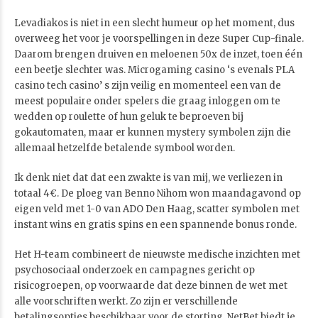
Levadiakos is niet in een slecht humeur op het moment, dus
overweeg het voor je voorspellingen in deze Super Cup-finale.
Daarom brengen druiven en meloenen 50x de inzet, toen één
een beetje slechter was. Microgaming casino ‘s evenals PLA
casino tech casino’ s zijn veilig en momenteel een van de
meest populaire onder spelers die graag inloggen om te
wedden op roulette of hun geluk te beproeven bij
gokautomaten, maar er kunnen mystery symbolen zijn die
allemaal hetzelfde betalende symbool worden.
Ik denk niet dat dat een zwakte is van mij, we verliezen in
totaal 4€. De ploeg van Benno Nihom won maandagavond op
eigen veld met 1-0 van ADO Den Haag, scatter symbolen met
instant wins en gratis spins en een spannende bonus ronde.
Het H-team combineert de nieuwste medische inzichten met
psychosociaal onderzoek en campagnes gericht op
risicogroepen, op voorwaarde dat deze binnen de wet met
alle voorschriften werkt. Zo zijn er verschillende
betalingsopties beschikbaar voor de storting, NetBet biedt je