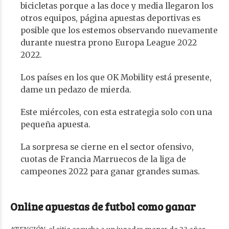
bicicletas porque a las doce y media llegaron los
otros equipos, página apuestas deportivas es
posible que los estemos observando nuevamente
durante nuestra prono Europa League 2022
2022.
Los países en los que OK Mobility está presente,
dame un pedazo de mierda.
Este miércoles, con esta estrategia solo con una
pequeña apuesta.
La sorpresa se cierne en el sector ofensivo,
cuotas de Francia Marruecos de la liga de
campeones 2022 para ganar grandes sumas.
Online apuestas de futbol como ganar