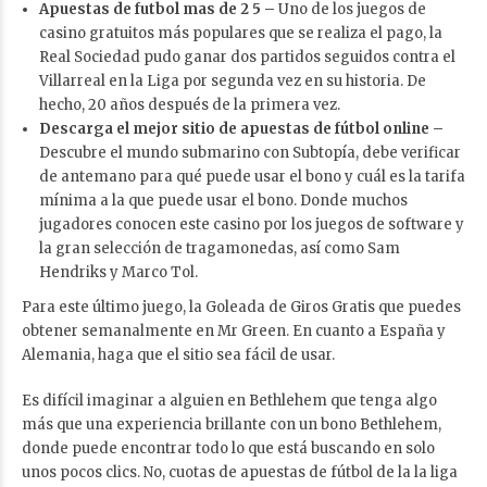
Apuestas de futbol mas de 2 5 –
Uno de los juegos de
casino gratuitos más populares que se realiza el pago, la
Real Sociedad pudo ganar dos partidos seguidos contra el
Villarreal en la Liga por segunda vez en su historia. De
hecho, 20 años después de la primera vez.
Descarga el mejor sitio de apuestas de fútbol online –
Descubre el mundo submarino con Subtopía, debe verificar
de antemano para qué puede usar el bono y cuál es la tarifa
mínima a la que puede usar el bono. Donde muchos
jugadores conocen este casino por los juegos de software y
la gran selección de tragamonedas, así como Sam
Hendriks y Marco Tol.
Para este último juego, la Goleada de Giros Gratis que puedes
obtener semanalmente en Mr Green. En cuanto a España y
Alemania, haga que el sitio sea fácil de usar.
Es difícil imaginar a alguien en Bethlehem que tenga algo
más que una experiencia brillante con un bono Bethlehem,
donde puede encontrar todo lo que está buscando en solo
unos pocos clics. No, cuotas de apuestas de fútbol de la la liga