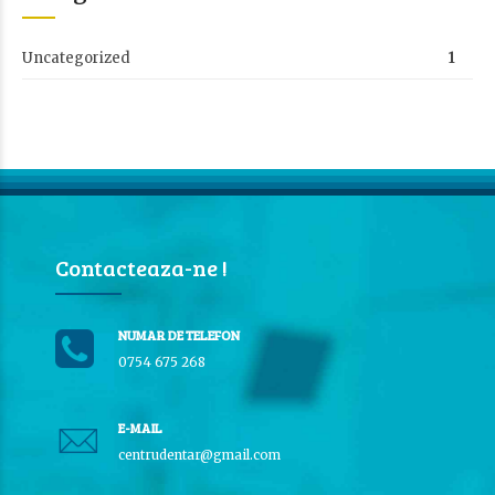
Uncategorized
1
Contacteaza-ne !
NUMAR DE TELEFON
0754 675 268
E-MAIL
centrudentar@gmail.com