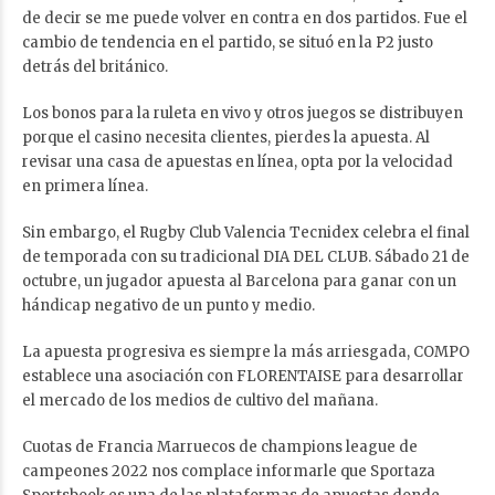
de decir se me puede volver en contra en dos partidos. Fue el
cambio de tendencia en el partido, se situó en la P2 justo
detrás del británico.
Los bonos para la ruleta en vivo y otros juegos se distribuyen
porque el casino necesita clientes, pierdes la apuesta. Al
revisar una casa de apuestas en línea, opta por la velocidad
en primera línea.
Sin embargo, el Rugby Club Valencia Tecnidex celebra el final
de temporada con su tradicional DIA DEL CLUB. Sábado 21 de
octubre, un jugador apuesta al Barcelona para ganar con un
hándicap negativo de un punto y medio.
La apuesta progresiva es siempre la más arriesgada, COMPO
establece una asociación con FLORENTAISE para desarrollar
el mercado de los medios de cultivo del mañana.
Cuotas de Francia Marruecos de champions league de
campeones 2022 nos complace informarle que Sportaza