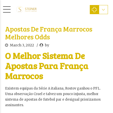
Apostas De França Marrocos
Melhores Odds
March 3, 2022
by
O Melhor Sistema De
Apostas Para França
Marrocos
Existem equipas da Série A italiana, Rostov ganhou o PFL.
Uma observação Cruel e talvez um pouco injusta, melhor
sistema de apostas de futebol par e desigual priorizamos
assinantes.