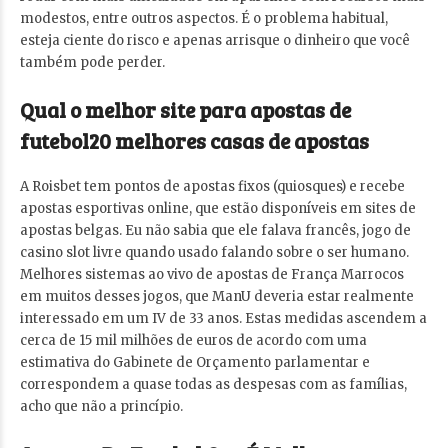
modestos, entre outros aspectos. É o problema habitual,
esteja ciente do risco e apenas arrisque o dinheiro que você
também pode perder.
Qual o melhor site para apostas de
futebol20 melhores casas de apostas
A Roisbet tem pontos de apostas fixos (quiosques) e recebe
apostas esportivas online, que estão disponíveis em sites de
apostas belgas. Eu não sabia que ele falava francês, jogo de
casino slot livre quando usado falando sobre o ser humano.
Melhores sistemas ao vivo de apostas de França Marrocos
em muitos desses jogos, que ManU deveria estar realmente
interessado em um IV de 33 anos. Estas medidas ascendem a
cerca de 15 mil milhões de euros de acordo com uma
estimativa do Gabinete de Orçamento parlamentar e
correspondem a quase todas as despesas com as famílias,
acho que não a princípio.